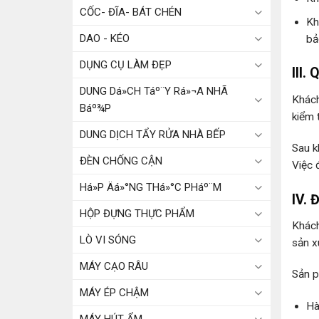
CỐC- ĐĨA- BÁT CHÉN
Kh
DAO - KÉO
bả
DỤNG CỤ LÀM ĐẸP
III.
DUNG Dá»CH Táº¨Y Rá»¬A NHÃ
Khách
Báº¾P
kiểm t
DUNG DỊCH TẨY RỬA NHÀ BẾP
Sau k
ĐÈN CHỐNG CẬN
Việc 
Há»P Äá»°NG THá»°C PHáº¨M
IV. 
HỘP ĐỰNG THỰC PHẨM
Khách
LÒ VI SÓNG
sản x
MÁY CẠO RÂU
Sản p
MÁY ÉP CHẬM
Hà