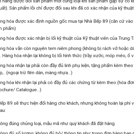
 hàng được đổi sản phẩm mới cùng loại khi sản phẩm gặp sự cố kh
uất). Sản phẩm lỗi chỉ được đổi sau khi đã có xác nhận của kỹ thuật
ng hóa được xác định nguồn gốc mua tại Nhà Bếp 89 (căn cứ vào 
n phẩm)
ng hóa được xác nhận bị lổi kỹ thuật của Kỹ thuật viên của Trun
ng hóa vẫn còn nguyên tem niêm phong (không bị rách vở hoặc dá
. Hàng hóa nhận lại không bị lổi hình thức (trầy xước, móp méo, ố 
ng hóa nhận lại phải còn đầy đủ linh phụ kiện, tặng phẩm kèm theo
p,.. (ngoại trừ film dán, màng nhựa…)
ng hóa khi nhận lại phải có đầy đủ các chứng từ kèm theo (hóa đơ
ochure/ Catalogue…)
ếp 89 sẽ thực hiện đổi hàng cho khách, nhưng không hoàn lại phí v
au:
ông đúng chủng loại, mẫu mã như quý khách đã đặt hàng.
ông đủ số lượng, không đủ bộ/ thông tin như trong đơn hàng ban 