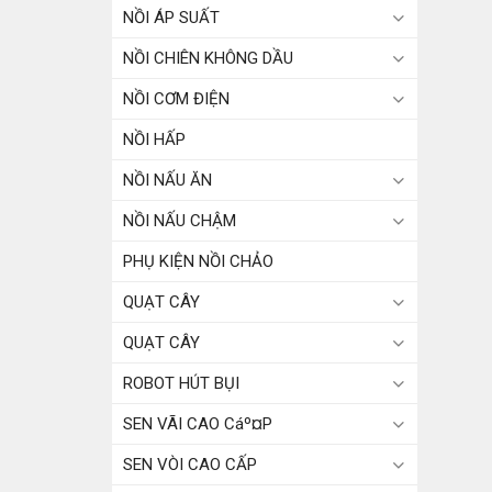
NỒI ÁP SUẤT
NỒI CHIÊN KHÔNG DẦU
NỒI CƠM ĐIỆN
NỒI HẤP
NỒI NẤU ĂN
NỒI NẤU CHẬM
PHỤ KIỆN NỒI CHẢO
QUẠT CÂY
QUẠT CÂY
ROBOT HÚT BỤI
SEN VÃI CAO Cáº¤P
SEN VÒI CAO CẤP