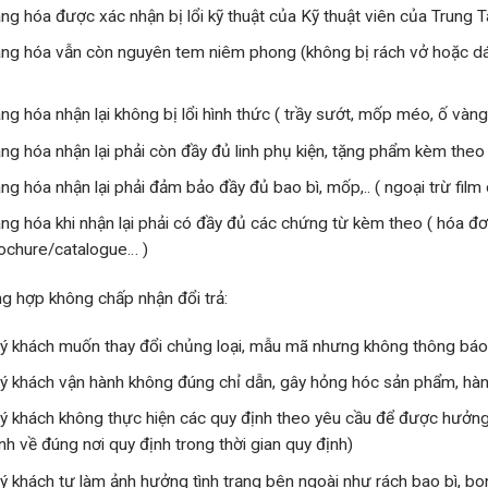
ng hóa được xác nhận bị lổi kỹ thuật của Kỹ thuật viên của Trun
ng hóa vẫn còn nguyên tem niêm phong (không bị rách vở hoặc dá
ng hóa nhận lại không bị lổi hình thức ( trầy sướt, mốp méo, ố vàng
ng hóa nhận lại phải còn đầy đủ linh phụ kiện, tặng phẩm kèm theo
ng hóa nhận lại phải đảm bảo đầy đủ bao bì, mốp,.. ( ngoại trừ fil
ng hóa khi nhận lại phải có đầy đủ các chứng từ kèm theo ( hóa đ
ochure/catalogue… )
g hợp không chấp nhận đổi trả:
ý khách muốn thay đổi chủng loại, mẫu mã nhưng không thông báo
ý khách vận hành không đúng chỉ dẫn, gây hỏng hóc sản phẩm, hàn
ý khách không thực hiện các quy định theo yêu cầu để được hưởng
nh về đúng nơi quy định trong thời gian quy định)
ý khách tự làm ảnh hưởng tình trạng bên ngoài như rách bao bì, bon