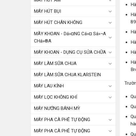
MÁY HÚT ẨM
Hà
MÁY HÚT BỤI
Hà
89
MÁY HÚT CHÂN KHÔNG
Hà
MÃY KHOAN - Dá»¤NG Cá»¤ Sá»¬A
CHá»®A
Hà
MÁY KHOAN - DỤNG CỤ SỬA CHỮA
Hà
Hà
MÁY LÀM SỮA CHUA
Br
MÁY LÀM SỮA CHUA KLARSTEIN
Trườn
MÁY LAU KÍNH
Qu
MÁY LỌC KHÔNG KHÍ
Qu
MÁY NƯỚNG BÁNH MỲ
Qu
MÁY PHA CÀ PHÊ TỰ ĐỘNG
hà
MÁY PHA CÀ PHÊ TỰ ĐỘNG
Qu