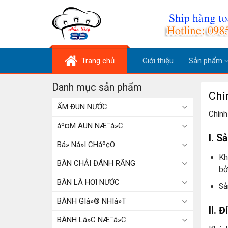
Skip
to
content
Trang chủ
Giới thiệu
Sản phẩm
Danh mục sản phẩm
Chí
ẤM ĐUN NƯỚC
Chính
áº¤M ÄUN NÆ¯á»C
I. S
Bá» Ná»I CHáº¢O
Kh
BÀN CHẢI ĐÁNH RĂNG
bở
BÀN LÀ HƠI NƯỚC
Sả
BÃNH GIá»® NHIá»T
II. 
BÃNH Lá»C NÆ¯á»C