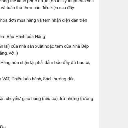
ông thể khắc phục được (do lỗi kỹ thuật của nhà
 và tuân thủ theo các điều kiện sau đây:
hóa đơn mua hàng và tem nhận diện dán trên
g Tâm Bảo Hành của Hãng
n lại) của nhà sản xuất hoặc tem của Nhà Bếp
vàng, vỡ…)
 Hàng hóa nhận lại phải đảm bảo đầy đủ bao bì,
n VAT, Phiếu bảo hành, Sách hướng dẫn,
ận chuyển/ giao hàng (nếu có), trừ những trường
đầu.