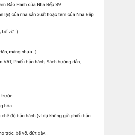
g Tâm Bảo Hành của Nhà Bếp 89
n lại) của nhà sản xuất hoặc tem của Nhà Bếp
, bể vỡ…)
m dán, màng nhựa…)
ơn VAT, Phiếu bảo hành, Sách hướng dẫn,
 trước.
g hóa.
 chế độ bảo hành (ví dụ không gửi phiếu bảo
g tróc, bể vỡ, đứt gẫy…