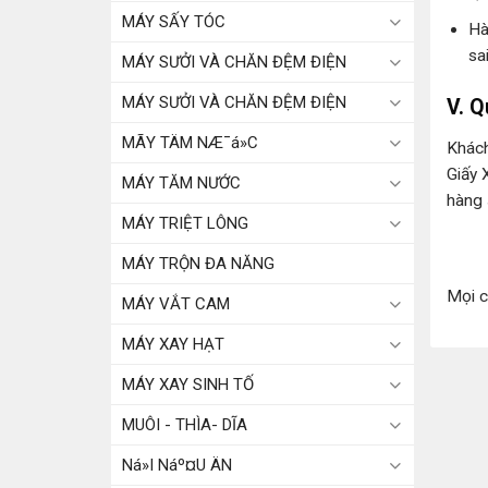
MÁY SẤY TÓC
Hà
sa
MÁY SƯỞI VÀ CHĂN ĐỆM ĐIỆN
MÁY SƯỞI VÀ CHĂN ĐỆM ĐIỆN
V. Q
MÃY TÄM NÆ¯á»C
Khách
Giấy 
MÁY TĂM NƯỚC
hàng 
MÁY TRIỆT LÔNG
MÁY TRỘN ĐA NĂNG
Mọi ch
MÁY VẮT CAM
MÁY XAY HẠT
MÁY XAY SINH TỐ
MUÔI - THÌA- DĨA
Ná»I Náº¤U ÄN