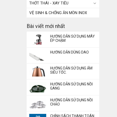
THỚT THÁI - XAY TIÊU
VỆ SINH & CHỐNG ĂN MÒN INOX
Bài viết mới nhất
HƯỚNG DẪN SỬ DỤNG MÁY
ÉP CHẬM
HƯỚNG DẪN DÙNG DAO
HƯỚNG DẪN SỬ DỤNG ẤM
SIÊU TỐC.
HƯỚNG DẴN SỬ DỤNG NỒI
GANG
HƯỚNG DẪN SỬ DỤNG NỒI
CHẢO
CHÍNH SÁCH THANH TOÁN