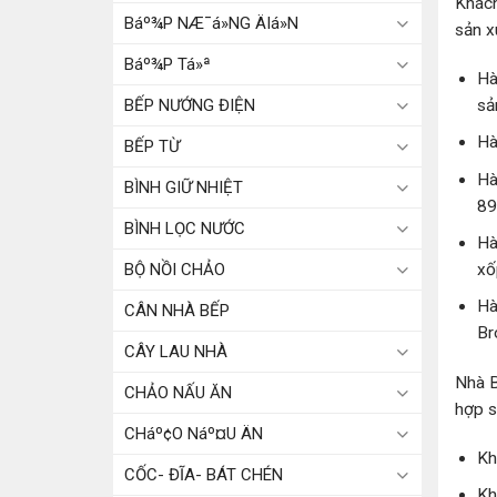
Khách
Báº¾P NÆ¯á»NG ÄIá»N
sản x
Báº¾P Tá»ª
Hà
BẾP NƯỚNG ĐIỆN
sả
Hà
BẾP TỪ
Hà
BÌNH GIỮ NHIỆT
89
BÌNH LỌC NƯỚC
Hà
BỘ NỒI CHẢO
xố
Hà
CÂN NHÀ BẾP
Br
CÂY LAU NHÀ
Nhà B
CHẢO NẤU ĂN
hợp s
CHáº¢O Náº¤U ÄN
Kh
CỐC- ĐĨA- BÁT CHÉN
Kh