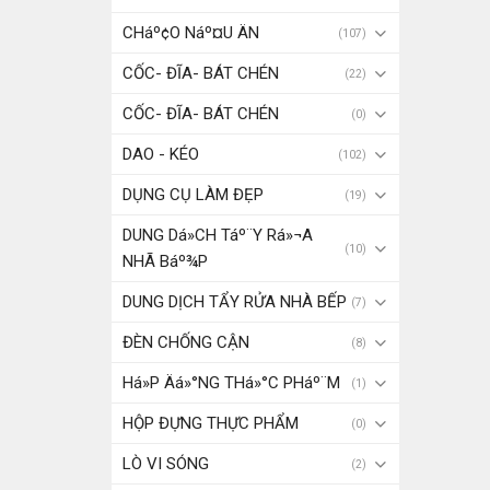
CHáº¢O Náº¤U ÄN
(107)
CỐC- ĐĨA- BÁT CHÉN
(22)
CỐC- ĐĨA- BÁT CHÉN
(0)
DAO - KÉO
(102)
DỤNG CỤ LÀM ĐẸP
(19)
DUNG Dá»CH Táº¨Y Rá»¬A
(10)
NHÃ Báº¾P
DUNG DỊCH TẨY RỬA NHÀ BẾP
(7)
ĐÈN CHỐNG CẬN
(8)
Há»P Äá»°NG THá»°C PHáº¨M
(1)
HỘP ĐỰNG THỰC PHẨM
(0)
LÒ VI SÓNG
(2)