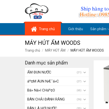
Skip
to
content
Trang chủ
Giới thiệu
Sản phẩm
MÁY HÚT ẨM WOODS
Trang chủ
/
MÁY HÚT ẨM
/
MÁY HÚT ẨM WOODS
Danh mục sản phẩm
ẤM ĐUN NƯỚC
(21)
áº¤M ÄUN NÆ¯á»C
(27)
Bá» Ná»I CHáº¢O
(65)
BÀN CHẢI ĐÁNH RĂNG
(36)
BÀN LÀ HƠI NƯỚC
(35)