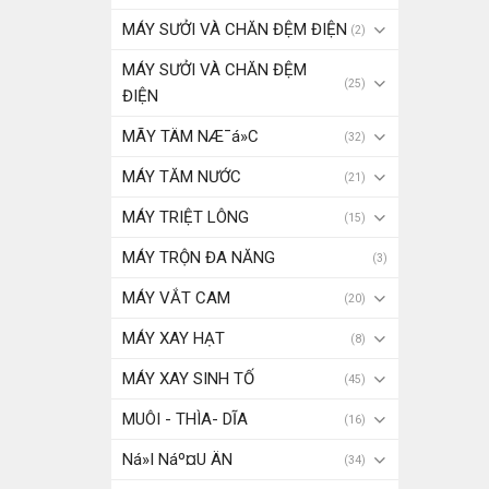
MÁY SƯỞI VÀ CHĂN ĐỆM ĐIỆN
(2)
MÁY SƯỞI VÀ CHĂN ĐỆM
(25)
ĐIỆN
MÃY TÄM NÆ¯á»C
(32)
MÁY TĂM NƯỚC
(21)
MÁY TRIỆT LÔNG
(15)
MÁY TRỘN ĐA NĂNG
(3)
MÁY VẮT CAM
(20)
MÁY XAY HẠT
(8)
MÁY XAY SINH TỐ
(45)
MUÔI - THÌA- DĨA
(16)
Ná»I Náº¤U ÄN
(34)