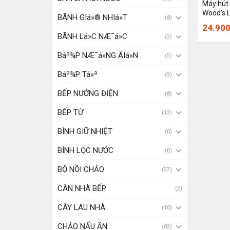
Máy hút
Wood’s 
BÃNH GIá»® NHIá»T
(8)
24.90
BÃNH Lá»C NÆ¯á»C
(3)
Báº¾P NÆ¯á»NG ÄIá»N
(5)
Báº¾P Tá»ª
(9)
BẾP NƯỚNG ĐIỆN
(8)
BẾP TỪ
(13)
BÌNH GIỮ NHIỆT
(0)
BÌNH LỌC NƯỚC
(0)
BỘ NỒI CHẢO
(97)
CÂN NHÀ BẾP
(2)
CÂY LAU NHÀ
(10)
CHẢO NẤU ĂN
(83)