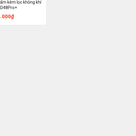
 ẩm kèm lọc không khí
LD48Pro+
0.000
₫