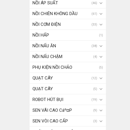
NỒI ÁP SUẤT
(46)
NỒI CHIÊN KHÔNG DẦU
(61)
NỒI CƠM ĐIỆN
(33)
NỒI HẤP
(1)
NỒI NẤU ĂN
(38)
NỒI NẤU CHẬM
(4)
PHỤ KIỆN NỒI CHẢO
(5)
QUẠT CÂY
(12)
QUẠT CÂY
(5)
ROBOT HÚT BỤI
(19)
SEN VÃI CAO Cáº¤P
(9)
SEN VÒI CAO CẤP
(3)