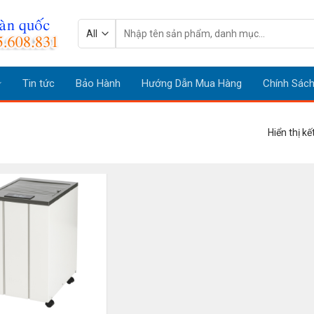
Tìm
kiếm:
Tin tức
Bảo Hành
Hướng Dẫn Mua Hàng
Chính Sác
Hiển thị k