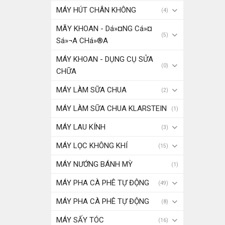
MÁY HÚT CHÂN KHÔNG
(4)
MÃY KHOAN - Dá»¤NG Cá»¤
(5)
Sá»¬A CHá»®A
MÁY KHOAN - DỤNG CỤ SỬA
(0)
CHỮA
MÁY LÀM SỮA CHUA
(2)
MÁY LÀM SỮA CHUA KLARSTEIN
(1)
MÁY LAU KÍNH
(3)
MÁY LỌC KHÔNG KHÍ
(15)
MÁY NƯỚNG BÁNH MỲ
(1)
MÁY PHA CÀ PHÊ TỰ ĐỘNG
(49)
MÁY PHA CÀ PHÊ TỰ ĐỘNG
(8)
MÁY SẤY TÓC
(16)