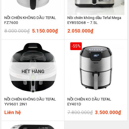
NỒI CHIÊN KHÔNG DẦU TEFAL
Nồi chiên không dầu Tefal Mega
FZ7600
EY855D68 – 7.5L
Giá
Giá
8.000.000
₫
5.150.000
₫
2.050.000
₫
gốc
hiện
là:
tại
8.000.000₫.
là:
-55%
5.150.000₫.
HẾT HÀNG
NỒI CHIÊN KHÔNG DẦU TEFAL
NỒI CHIÊN KO DẦU TEFAL
YV9601 2IN1
EY401D
Giá
Giá
Liên hệ
7.800.000
₫
3.500.000
₫
gốc
hiệ
là:
tại
7.800.000₫.
là: