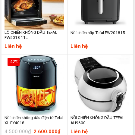
LÒ CHIÊN KHÔNG DẦU TEFAL
Nồi chiên hấp Tefal FW201815
FW5018 11L
Liên hệ
Liên hệ
-42%
Nồi chiên không dầu điện tử Tefal
NỒI CHIÊN KHÔNG DẦU TEFAL
XL EY4018
AH9600
Giá
Giá
4.500.000
₫
2.600.000
₫
Liên hệ