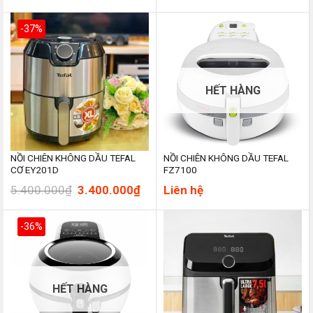
gốc
hiện
là:
tại
4.500.000₫.
là:
-37%
2.600.000₫.
HẾT HÀNG
NỒI CHIÊN KHÔNG DẦU TEFAL
NỒI CHIÊN KHÔNG DẦU TEFAL
CƠ EY201D
FZ7100
Giá
Giá
5.400.000
₫
3.400.000
₫
Liên hệ
gốc
hiện
là:
tại
5.400.000₫.
là:
-36%
3.400.000₫.
HẾT HÀNG