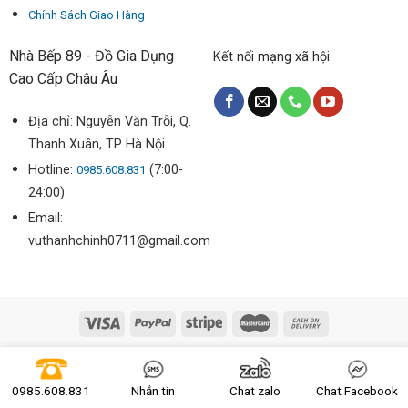
Chính Sách Giao Hàng
Nhà Bếp 89 - Đồ Gia Dụng
Kết nối mạng xã hội:
Cao Cấp Châu Âu
Địa chỉ: Nguyễn Văn Trỗi, Q.
Thanh Xuân, TP Hà Nội
Hotline:
(7:00-
0985.608.831
24:00)
Email:
vuthanhchinh0711@gmail.com
Copyright 2026 ©
nhabep89.vn
0985.608.831
Nhắn tin
Chat zalo
Chat Facebook