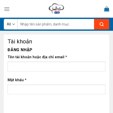
Skip
to
content
Tìm
kiếm:
Tài khoản
ĐĂNG NHẬP
Tên tài khoản hoặc địa chỉ email
*
Mật khẩu
*