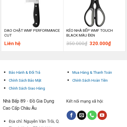
DAO CHẶT WMF PERFORMANCE
KÉO NHÀ BẾP WMF TOUCH
CUT
BLACK MÀU ĐEN
Giá
Giá
Liên hệ
350.000
₫
320.000
₫
gốc
hiện
là:
tại
350.000₫.
là:
320.00
Bảo Hành & Đổi Trả
Mua Hàng & Thanh Toán
Chính Sách Bảo Mật
Chính Sách Hoàn Tiền
Chính Sách Giao Hàng
Nhà Bếp 89 - Đồ Gia Dụng
Kết nối mạng xã hội:
Cao Cấp Châu Âu
Địa chỉ: Nguyễn Văn Trỗi, Q.