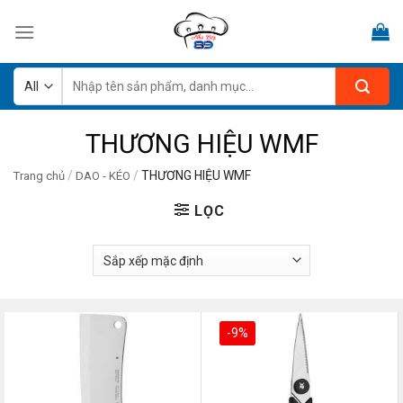
Skip
to
content
Tìm
kiếm:
THƯƠNG HIỆU WMF
/
/
THƯƠNG HIỆU WMF
Trang chủ
DAO - KÉO
LỌC
-9%