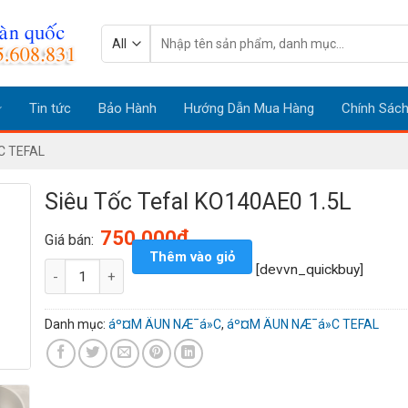
Tìm
kiếm:
Tin tức
Bảo Hành
Hướng Dẫn Mua Hàng
Chính Sác
C TEFAL
Siêu Tốc Tefal KO140AE0 1.5L
₫
750.000
Giá bán:
Thêm vào giỏ
Siêu Tốc Tefal KO140AE0 1.5L số lượng
[devvn_quickbuy]
Danh mục:
áº¤M ÄUN NÆ¯á»C
,
áº¤M ÄUN NÆ¯á»C TEFAL