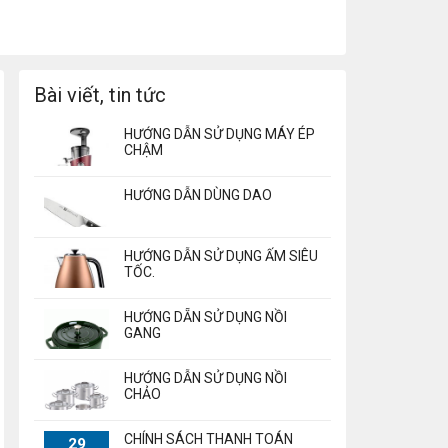
Bài viết, tin tức
HƯỚNG DẪN SỬ DỤNG MÁY ÉP
CHẬM
HƯỚNG DẪN DÙNG DAO
HƯỚNG DẪN SỬ DỤNG ẤM SIÊU
TỐC.
HƯỚNG DẴN SỬ DỤNG NỒI
GANG
HƯỚNG DẪN SỬ DỤNG NỒI
CHẢO
CHÍNH SÁCH THANH TOÁN
29