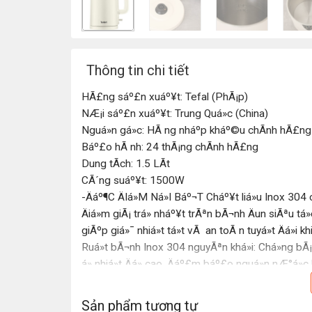
Thông tin chi tiết
HÃ£ng sáº£n xuáº¥t: Tefal (PhÃ¡p)
NÆ¡i sáº£n xuáº¥t: Trung Quá»c (China)
Nguá»n gá»c: HÃ ng nháº­p kháº©u chÃ­nh hÃ£ng
Báº£o hÃ nh: 24 thÃ¡ng chÃ­nh hÃ£ng
Dung tÃ­ch: 1.5 LÃ­t
CÃ´ng suáº¥t: 1500W
-Äáº¶C ÄIá»M Ná»I Báº¬T Cháº¥t liá»u Inox 304 
Äiá»m giÃ¡ trá» nháº¥t trÃªn bÃ¬nh Äun siÃªu t
giÃºp giá»¯ nhiá»t tá»t vÃ an toÃ n tuyá»t Äá»i k
Ruá»t bÃ¬nh Inox 304 nguyÃªn khá»i: Chá»ng bÃ
á» nhiá»t Äá» cao. Äáº£m báº£o nguá»n nÆ°á»
Vá» nhá»±a cÃ¡ch nhiá»t cao cáº¥p: Lá»p vá» n
ran khi nÆ°á»c sÃ´i. Báº¡n cÃ³ thá» vÃ´ tÃ¬nh c
Sản phẩm tương tự