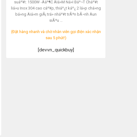
suáº¥t: 1500W -Äáº¶C ÄIá»M Ná»I Báº¬T Cháº¥t
liá»u Inox 304 cao cáº¥p, thiáº¿t káº¿ 2 lá»p chá»ng
bá»ng Äiá»m giÃ¡ trá» nháº¥t trÃªn bÃ¬nh Äun
siÃªu …
(Đặt hàng nhanh và chờ nhân viên gọi điện xác nhận
sau 5 phút!)
[devvn_quickbuy]