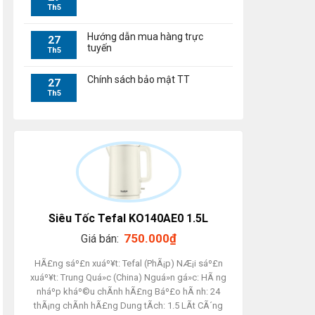
Th5
Hướng dẫn mua hàng trực
27
tuyến
Th5
Chính sách bảo mật TT
27
Th5
Siêu Tốc Tefal KO140AE0 1.5L
750.000
₫
Giá bán:
HÃ£ng sáº£n xuáº¥t: Tefal (PhÃ¡p) NÆ¡i sáº£n
xuáº¥t: Trung Quá»c (China) Nguá»n gá»c: HÃ ng
nháº­p kháº©u chÃ­nh hÃ£ng Báº£o hÃ nh: 24
thÃ¡ng chÃ­nh hÃ£ng Dung tÃ­ch: 1.5 LÃ­t CÃ´ng