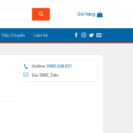
Giỏ hàng
h Vận Chuyển
Liên hệ
Hotline:
0985.608.831
Gọi, SMS, Zalo