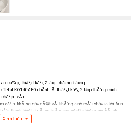
cao cáº¥p, thiáº¿t káº¿ 2 lá»p chá»ng bá»ng
á»c Tefal KO140AE0 chÃ­nh lÃ thiáº¿t káº¿ 2 lá»p thÃ´ng minh
hi cháº¡m vÃ o:
¡m cáº·n, khÃ´ng gá» sÃ©t vÃ khÃ´ng sinh mÃ¹i nhá»±a khi Äun
c luÃ´n thanh khiáº¿t vÃ an toÃ n cho sá»©c khá»e gia ÄÃ¬nh.
goÃ i báº±ng nhá»±a chá»u nhiá»t giÃºp áº¥m khÃ´ng bá» nÃ³ng
Xem thêm
háº¡m vÃ o thÃ¢n áº¥m mÃ khÃ´ng lo bá» bá»ng tay.