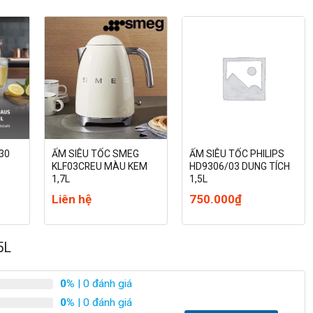
toÃ n vÆ°á»£t trá»i
u cáº§u gia ÄÃ¬nh 2 – 4 thÃ nh viÃªn, Tefal KO140AE0 sá» há»¯u
c nhanh mÃ khÃ´ng gÃ¢y quÃ¡ táº£i máº¡ng lÆ°á»i Äiá»n:
m nhiá»t pháº³ng nhanh chÃ³ng, giÃºp báº¡n nhanh cÃ³ nÆ°á»c
tá»n nhiá»u thá»i gian chá» Äá»£i.
nh lÃªn vÃ Äáº·t xuá»ng tá»« má»i hÆ°á»ng má»t cÃ¡ch nháº¹
.
gáº¯t Äiá»n láº­p tá»©c khi nÆ°á»c Äáº¡t Äá» sÃ´i 100Â°C hoáº·c
y cÆ¡ chÃ¡y ná», cháº­p Äiá»n.
ẤM SIÊU TỐC SMEG
ẤM SIÊU TỐC PHILIPS
630
KLF03CREU MÀU KEM
HD9306/03 DUNG TÍCH
1,7L
1,5L
Liên hệ
750.000
₫
5L
0%
| 0 đánh giá
0%
| 0 đánh giá