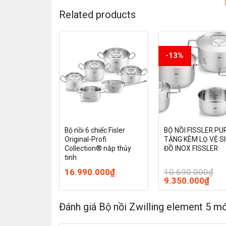
Related products
-13%
ling Pro S set
Bộ nồi 6 chiếc Fisler
BỘ NỒI FISSLER PU
Original-Profi
TẶNG KÈM LỌ VỆ S
Collection® nắp thủy
ĐỒ INOX FISSLER
tinh
16.990.000
₫
10.690.000
₫
9.350.000
₫
Đánh giá Bộ nồi Zwilling element 5 m