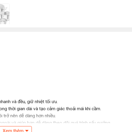
hanh và đều, giữ nhiệt tối ưu.
g thời gian dài và tạo cảm giác thoải mái khi cầm.
ồi trở nên dễ dàng hơn nhiều.
a ngoài và giúp bạn dễ dàng theo dõi quá trình nấu nướng.
 và lò nướng.
Xem thêm