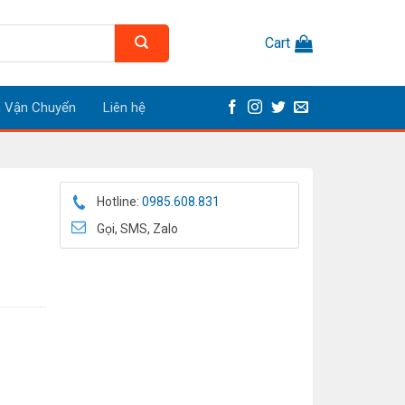
Cart
h Vận Chuyển
Liên hệ
Hotline:
0985.608.831
Gọi, SMS, Zalo