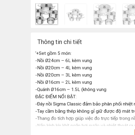
Thông tin chi tiết
‘+Set gồm 5 món:
-Nồi Ø24cm – 6L kèm vung
-Nồi Ø20cm – 4L kèm vung
-Nồi Ø20cm – 3L kèm vung
-Nồi Ø16cm – 2L kèm vung
-Quánh Ø16cm – 1.5L (không vung
ĐẶC ĐIỂM NỔI BẬT:
-Đáy nồi Sigma Classic đảm bảo phân phối nhiệt n
-Tay cầm bằng thép không gỉ giữ được độ mát tron
-Thang đo tích hợp giúp việc đo trực tiếp trong n
-Nắp kính kín khít ngăn hơi nước và nhiệt thoát r
-Phù hợp với mọi nguồn nhiệt, bao gồm cả bếp từ