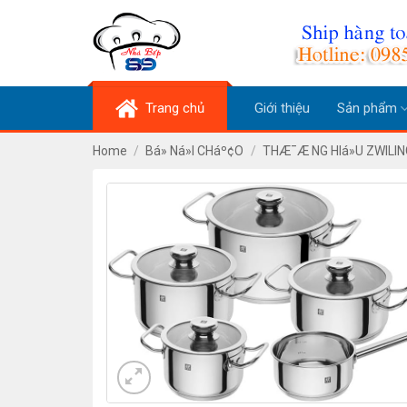
Skip
to
content
Trang chủ
Giới thiệu
Sản phẩm
Home
/
Bá» Ná»I CHáº¢O
/
THÆ¯Æ NG HIá»U ZWILIN