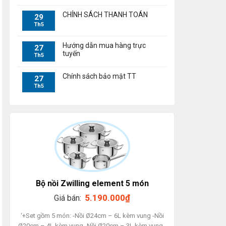
CHÍNH SÁCH THANH TOÁN
29
Th5
Hướng dẫn mua hàng trực
27
tuyến
Th5
Chính sách bảo mật TT
27
Th5
Bộ nồi Zwilling element 5 món
5.190.000
₫
Giá bán:
‘+Set gồm 5 món: -Nồi Ø24cm – 6L kèm vung -Nồi
Ø20cm – 4L kèm vung -Nồi Ø20cm – 3L kèm vung -