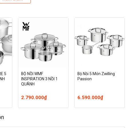
RE 5
BỘ NỒI WMF
Bộ Nồi 5 Món Zwilling
INH
INSPIRATION 3 NỒI 1
Passion
QUÁNH
2.790.000
₫
6.590.000
₫
ón