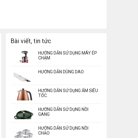
Bài viết, tin tức
HƯỚNG DẪN SỬ DỤNG MÁY ÉP
CHẬM
HƯỚNG DẪN DÙNG DAO
HƯỚNG DẪN SỬ DỤNG ẤM SIÊU
TỐC.
HƯỚNG DẴN SỬ DỤNG NỒI
GANG
HƯỚNG DẪN SỬ DỤNG NỒI
CHẢO