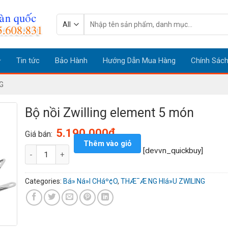
Search
for:
Tin tức
Bảo Hành
Hướng Dẫn Mua Hàng
Chính Sác
G
Bộ nồi Zwilling element 5 món
₫
5.190.000
Giá bán:
Thêm vào giỏ
Bộ nồi Zwilling element 5 món quantity
[devvn_quickbuy]
Categories:
Bá» Ná»I CHáº¢O
,
THÆ¯Æ NG HIá»U ZWILING