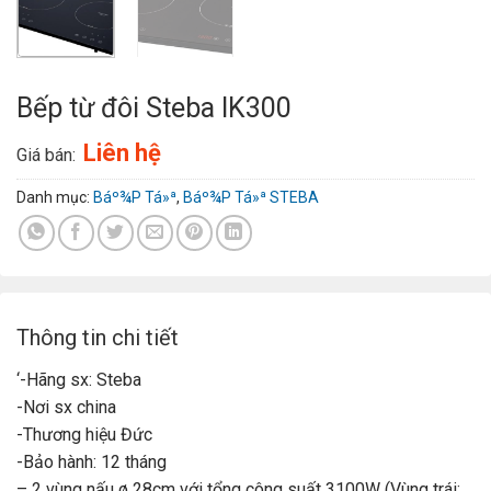
Bếp từ đôi Steba IK300
Liên hệ
Giá bán:
Danh mục:
Báº¾P Tá»ª
,
Báº¾P Tá»ª STEBA
Thông tin chi tiết
‘-Hãng sx: Steba
-Nơi sx china
-Thương hiệu Đức
-Bảo hành: 12 tháng
– 2 vùng nấu ø 28cm với tổng công suất 3100W (Vùng trái: