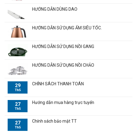
HƯỚNG DẪN DÙNG DAO
HƯỚNG DẪN SỬ DỤNG ẤM SIÊU TỐC.
HƯỚNG DẴN SỬ DỤNG NỒI GANG
HƯỚNG DẪN SỬ DỤNG NỒI CHẢO
CHÍNH SÁCH THANH TOÁN
29
Th5
Hướng dẫn mua hàng trực tuyến
27
Th5
Chính sách bảo mật TT
27
Th5