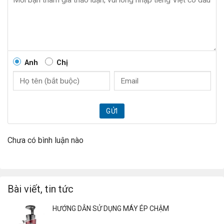
từ 60 đến 240 độ C, hẹn giờ từ 5 đến 180 phút. Bếp từ Steba
IK300 sẽ tự động tắt nếu nhấc nồi nấu ra khỏi bếp.
– Bếp từ Steba IK300 mang đến một không gian sang trọng
với toàn bộ màu sắc bếp đều là màu đen từ mặt kính bếp
đến vỏ bọc bên ngoài bếp.
Anh
Chị
GỬI
Chưa có bình luận nào
Bài viết, tin tức
HƯỚNG DẪN SỬ DỤNG MÁY ÉP CHẬM