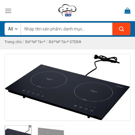
Skip
to
content
Tìm
kiếm:
/
/
Trang chủ
Báº¾P Tá»ª
Báº¾P Tá»ª STEBA