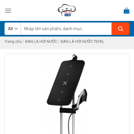
Skip
to
content
Tìm
kiếm:
/
/
Trang chủ
BÀN LÀ HƠI NƯỚC
BÀN LÀ HƠI NƯỚC TEFAL