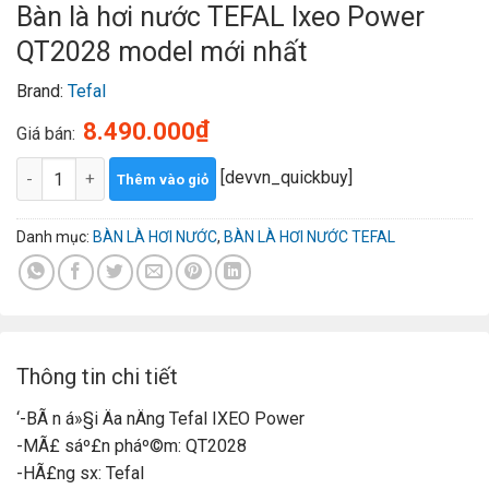
Bàn là hơi nước TEFAL Ixeo Power
QT2028 model mới nhất
Brand:
Tefal
₫
8.490.000
Giá bán:
Bàn là hơi nước TEFAL Ixeo Power QT2028 model mới nhất số 
[devvn_quickbuy]
Thêm vào giỏ
Danh mục:
BÀN LÀ HƠI NƯỚC
,
BÀN LÀ HƠI NƯỚC TEFAL
Thông tin chi tiết
‘-BÃ n á»§i Äa nÄng Tefal IXEO Power
-MÃ£ sáº£n pháº©m: QT2028
-HÃ£ng sx: Tefal