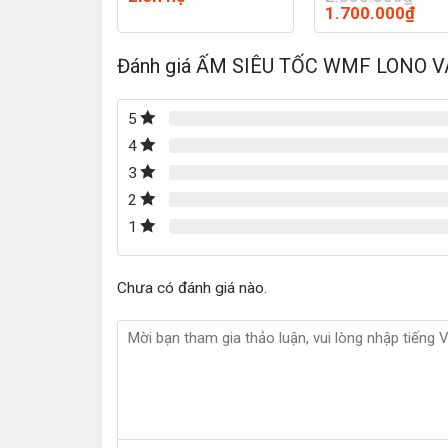
Giá
Giá
Giá
00
₫
1.700.000
₫
hiện
gốc
hiện
tại
là:
tại
0₫.
là:
2.500.000₫.
là:
Đánh giá ẤM SIÊU TỐC WMF LONO
1.700.000₫.
1.70
5
4
3
2
1
Chưa có đánh giá nào.