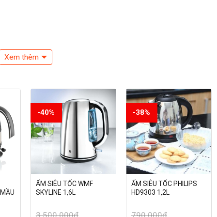
Xem thêm
-40%
-38%
ẤM SIÊU TỐC WMF
ẤM SIÊU TỐC PHILIPS
 (MẦU
SKYLINE 1,6L
HD9303 1,2L
3.500.000
₫
790.000
₫