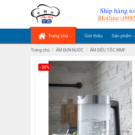
Skip
to
content
Trang chủ
Giới thiệu
Sản phẩm
Trang chủ
/
ẤM ĐUN NƯỚC
/
ẤM SIÊU TỐC WMF
-30%