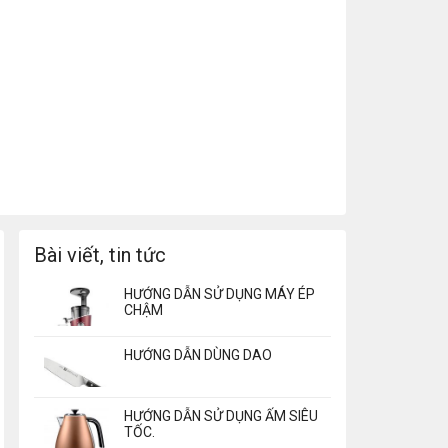
Bài viết, tin tức
HƯỚNG DẪN SỬ DỤNG MÁY ÉP
CHẬM
HƯỚNG DẪN DÙNG DAO
HƯỚNG DẪN SỬ DỤNG ẤM SIÊU
TỐC.