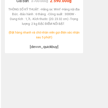
Giá
Giá
2.590.000
₫
Giá bán:
3.700.000
₫
gốc
hiện
là:
tại
THÔNG SỐ KỸ THUẬT: -Hãng sx: Wmf -Hàng nội địa
3.700.000₫.
là:
Đức. -Bảo hành : 6 tháng. -Công suất : 3000W -
2.590.000₫.
Dung tích : 1,7L -Kích thước: (20. 23.32 cm) -Trọng
lượng: 2 kg ĐẶC ĐIỂM NỔI BẬT:
(Đặt hàng nhanh và chờ nhân viên gọi điện xác nhận
sau 5 phút!)
[devvn_quickbuy]