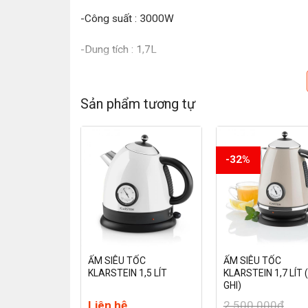
-Công suất : 3000W
-Dung tích : 1,7L
-Kích thước: (20. 23.32 cm)
Sản phẩm tương tự
-Trọng lượng: 2 kg
ĐẶC ĐIỂM NỔI BẬT:
-32%
ƯỚC SIÊU TỐC
ẤM SIÊU TỐC
ẤM SIÊU TỐC
HOBBS RETRO
KLARSTEIN 1,5 LÍT
KLARSTEIN 1,7 LÍT
D
GHI)
00
₫
Liên hệ
2.500.000
₫