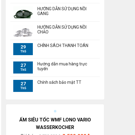
HƯỚNG DẴN SỬ DỤNG NỒI
GANG
HƯỚNG DẪN SỬ DỤNG NỒI
CHẢO
CHÍNH SÁCH THANH TOÁN
29
Th5
Hướng dẫn mua hàng trực
27
tuyến
Th5
Chính sách bảo mật TT
27
Th5
ẤM SIÊU TỐC WMF LONO VARIO
WASSERKOCHER