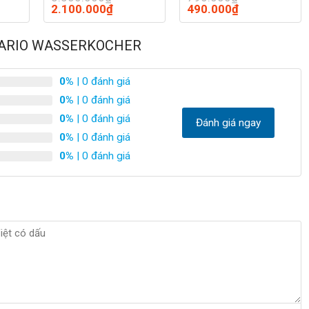
Giá
Giá
Giá
Giá
2.100.000
₫
490.000
₫
gốc
hiện
gốc
hiện
là:
tại
là:
tại
3.500.000₫.
là:
790.000₫.
là:
 VARIO WASSERKOCHER
0.000₫.
2.100.000₫.
490.000₫.
0%
| 0 đánh giá
0%
| 0 đánh giá
0%
| 0 đánh giá
Đánh giá ngay
0%
| 0 đánh giá
0%
| 0 đánh giá