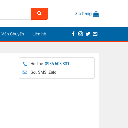
Giỏ hàng
h Vận Chuyển
Liên hệ
Hotline:
0985.608.831
Gọi, SMS, Zalo