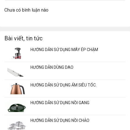
Chưa có bình luận nào
Bài viết, tin tức
HƯỚNG DẪN SỬ DỤNG MÁY ÉP CHẬM
HƯỚNG DẪN DÙNG DAO
HƯỚNG DẪN SỬ DỤNG ẤM SIÊU TỐC.
HƯỚNG DẴN SỬ DỤNG NỒI GANG
HƯỚNG DẪN SỬ DỤNG NỒI CHẢO