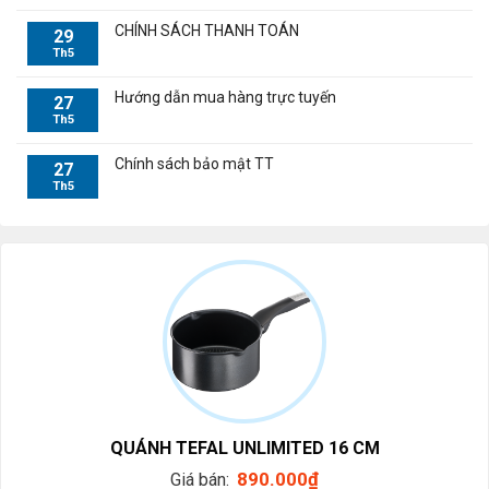
CHÍNH SÁCH THANH TOÁN
29
Th5
Hướng dẫn mua hàng trực tuyến
27
Th5
Chính sách bảo mật TT
27
Th5
QUÁNH TEFAL UNLIMITED 16 CM
890.000
₫
Giá bán: