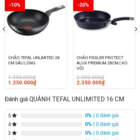
tá»«, hoÃ n thiá»n vá»i tay cáº§m tiá»n dá»¥ng vÃ cÃ¡c
-10%
-20%
cáº¡nh rÃ³t, Äá» thuáº­n tiá»n cho viá»c náº¥u nÆ°á»ng.
CHẢO TEFAL UNLIMITED 28
CHẢO FISSLER PROTECT
CM SÂU LÒNG
ALUX PREMIUM 28CM ( KO
VỎ)
1.390.000
₫
2.950.000
₫
Giá
Giá
Giá
Giá
1.250.000
₫
2.350.000
₫
gốc
hiện
gốc
hiện
là:
tại
là:
tại
1.390.000₫.
là:
2.950.000₫.
là:
Đánh giá QUÁNH TEFAL UNLIMITED 16 CM
1.250.000₫.
2.350.000₫.
0%
| 0 đánh giá
5
0%
| 0 đánh giá
4
0%
| 0 đánh giá
3