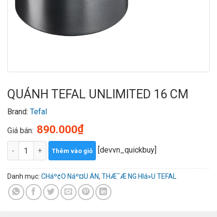
QUÁNH TEFAL UNLIMITED 16 CM
Brand:
Tefal
₫
890.000
Giá bán:
QUÁNH TEFAL UNLIMITED 16 CM số lượng
[devvn_quickbuy]
Thêm vào giỏ
Danh mục:
CHáº¢O Náº¤U ÄN
,
THÆ¯Æ NG HIá»U TEFAL