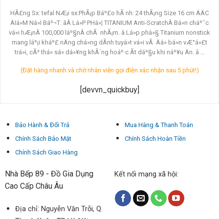
HÃ£ng Sx: tefal NÆ¡i sx:PhÃ¡p Báº£o hÃ nh: 24 thÃ¡ng Size 16 cm ÄÄC
ÄIá»M Ná»I Báº¬T: âÂ Lá»P PHá»¦ TITANIUM Anti-ScratchÂ Bá»n cháº¯c
vá»i hÆ¡nÂ 100,000 láº§nÂ chÃ nhÃ¡m. â Lá»p phá»§ Titanium nonstick
mang láº¡i kháº£ nÄng chá»ng dÃ­nh tuyá»t vá»i vÃ Äá» bá»n vÆ°á»£t
trá»i, cÃ³ thá» sá»­ dá»¥ng khÃ´ng hoáº·c Ã­t dáº§u khi náº¥u Än. â …
(Đặt hàng nhanh và chờ nhân viên gọi điện xác nhận sau 5 phút!)
[devvn_quickbuy]
Bảo Hành & Đổi Trả
Mua Hàng & Thanh Toán
Chính Sách Bảo Mật
Chính Sách Hoàn Tiền
Chính Sách Giao Hàng
Nhà Bếp 89 - Đồ Gia Dụng
Kết nối mạng xã hội:
Cao Cấp Châu Âu
Địa chỉ: Nguyễn Văn Trỗi, Q.