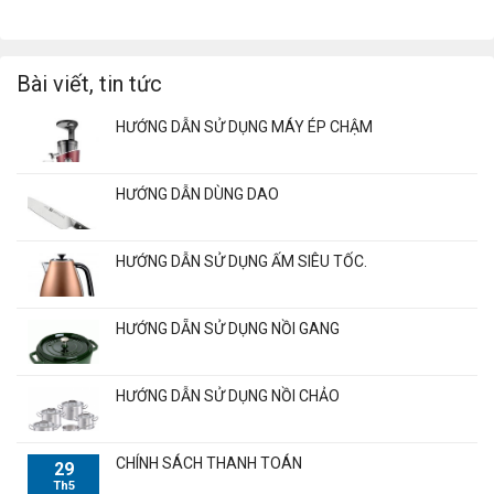
Bài viết, tin tức
HƯỚNG DẪN SỬ DỤNG MÁY ÉP CHẬM
HƯỚNG DẪN DÙNG DAO
HƯỚNG DẪN SỬ DỤNG ẤM SIÊU TỐC.
HƯỚNG DẴN SỬ DỤNG NỒI GANG
HƯỚNG DẪN SỬ DỤNG NỒI CHẢO
CHÍNH SÁCH THANH TOÁN
29
Th5