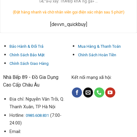
lÆ°á»¡i xay: ThÃ©p khÃ´ng gá» …
(Đặt hàng nhanh và chờ nhân viên gọi điện xác nhận sau 5 phút!)
[devvn_quickbuy]
Bảo Hành & Đổi Trả
Mua Hàng & Thanh Toán
Chính Sách Bảo Mật
Chính Sách Hoàn Tiền
Chính Sách Giao Hàng
Nhà Bếp 89 - Đồ Gia Dụng
Kết nối mạng xã hội:
Cao Cấp Châu Âu
Địa chỉ: Nguyễn Văn Trỗi, Q.
Thanh Xuân, TP Hà Nội
Hotline:
(7:00-
0985.608.831
24:00)
Email: