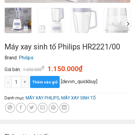
Máy xay sinh tố Philips HR2221/00
Brand:
Philips
Giá
Giá
₫
₫
1.150.000
Giá bán:
1.200.000
gốc
hiện
Máy xay sinh tố Philips HR2221/00 số lượng
là:
tại
[devvn_quickbuy]
Thêm vào giỏ
1.200.000₫.
là:
1.150.000₫.
Danh mục:
MÁY XAY PHILIPS
,
MÁY XAY SINH TỐ