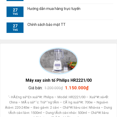
Hướng dẫn mua hàng trực tuyến
27
Th5
Chính sách bảo mật TT
27
Th5
Máy xay sinh tố Philips HR2221/00
Giá
Giá
1.150.000
₫
Giá bán:
1.200.000
₫
gốc
hiện
là:
tại
‘- HÃ£ng sáº£n xuáº¥t: Philips – Model: HR2221/00 – Xuáº¥t xá»©:
1.200.000₫.
là:
China – MÃ u sáº¯c: Tráº¯ng tÃ­m – CÃ´ng suáº¥t: 700w – Nguá»n
1.150.000₫.
Äiá»n: 220-240w – Bao gá»m: 2 cá»i – Cháº¥t liá»u cá»i: Nhá»±a – Dung
tÃ­ch cá»i lá»n: 1500ml – Dung tÃ­ch cá»i nhá»: 500ml – Cháº¥t liá»u