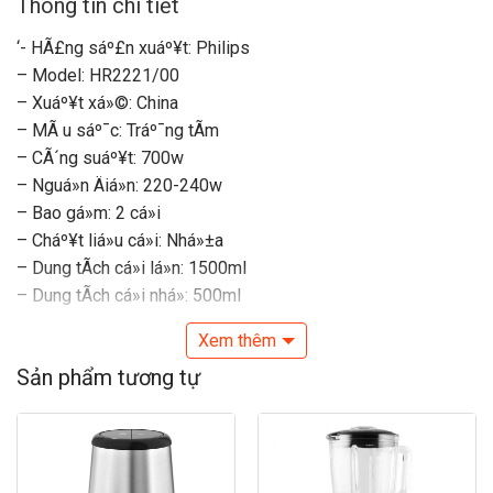
Thông tin chi tiết
‘- HÃ£ng sáº£n xuáº¥t: Philips
– Model: HR2221/00
– Xuáº¥t xá»©: China
– MÃ u sáº¯c: Tráº¯ng tÃ­m
– CÃ´ng suáº¥t: 700w
– Nguá»n Äiá»n: 220-240w
– Bao gá»m: 2 cá»i
– Cháº¥t liá»u cá»i: Nhá»±a
– Dung tÃ­ch cá»i lá»n: 1500ml
– Dung tÃ­ch cá»i nhá»: 500ml
– Cháº¥t liá»u lÆ°á»¡i xay: ThÃ©p khÃ´ng gá»
Xem thêm
– Chá»©c nÄng: Xay sinh tá», sÃºp hay nÆ°á»c sá»t, xay gia
Sản phẩm tương tự
vá», xay háº¡t, xay chÃ¡o nÃ³ng, xay chÃ¡o nguá»i
– Sá» tá»c Äá»: 5
– Xay nhá»i: CÃ³
– KhÃ³a an toÃ n: tá»± Äá»ng ngáº¯t khi quÃ¡ táº£i
– Äáº¿ chá»ng trÆ°á»£t: CÃ³