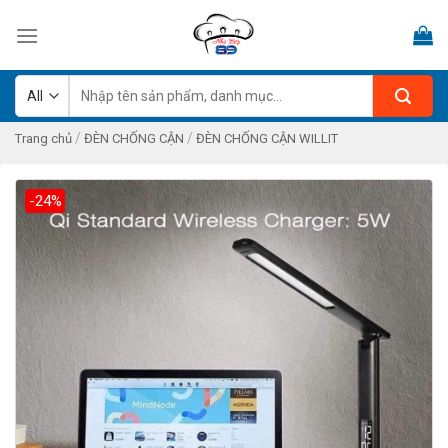
Skip
to
content
Tìm
kiếm:
/
/
Trang chủ
ĐÈN CHỐNG CẬN
ĐÈN CHỐNG CẬN WILLIT
-24%