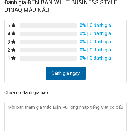
2.000.000₫.
là:
1.390.000₫.
là:
Đánh giá ĐÈN BÀN WILIT BUSINESS STYLE
1.150.000₫.
1.050.000₫.
U13AQ MÀU NÂU
0%
| 0 đánh giá
5
0%
| 0 đánh giá
4
0%
| 0 đánh giá
3
0%
| 0 đánh giá
2
0%
| 0 đánh giá
1
Đánh giá ngay
Chưa có đánh giá nào.