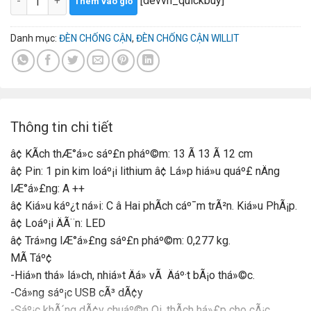
[devvn_quickbuy]
Thêm vào giỏ
1.390.000₫.
là:
1.050.000₫.
Danh mục:
ĐÈN CHỐNG CẬN
,
ĐÈN CHỐNG CẬN WILLIT
Thông tin chi tiết
â¢ KÃ­ch thÆ°á»c sáº£n pháº©m: 13 Ã 13 Ã 12 cm
â¢ Pin: 1 pin kim loáº¡i lithium â¢ Lá»p hiá»u quáº£ nÄng
lÆ°á»£ng: A ++
â¢ Kiá»u káº¿t ná»i: C â Hai phÃ­ch cáº¯m trÃ²n. Kiá»u PhÃ¡p.
â¢ Loáº¡i ÄÃ¨n: LED
â¢ Trá»ng lÆ°á»£ng sáº£n pháº©m: 0,277 kg.
MÃ Táº¢
-Hiá»n thá» lá»ch, nhiá»t Äá» vÃ Äáº·t bÃ¡o thá»©c.
-Cá»ng sáº¡c USB cÃ³ dÃ¢y
-Sáº¡c khÃ´ng dÃ¢y chuáº©n Qi, thÃ­ch há»£p cho cÃ¡c