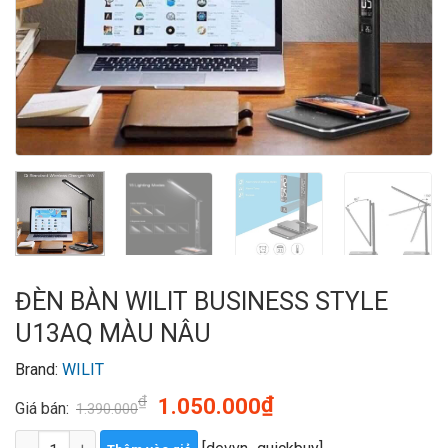
ĐÈN BÀN WILIT BUSINESS STYLE
U13AQ MÀU NÂU
Brand:
WILIT
Giá
Giá
₫
₫
1.050.000
Giá bán:
1.390.000
gốc
hiện
ĐÈN BÀN WILIT BUSINESS STYLE U13AQ MÀU NÂU số lượng
là:
tại