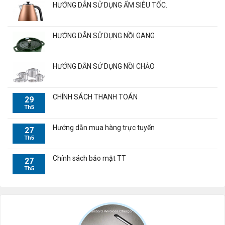
HƯỚNG DẪN SỬ DỤNG ẤM SIÊU TỐC.
HƯỚNG DẴN SỬ DỤNG NỒI GANG
HƯỚNG DẪN SỬ DỤNG NỒI CHẢO
CHÍNH SÁCH THANH TOÁN
29
Th5
Hướng dẫn mua hàng trực tuyến
27
Th5
Chính sách bảo mật TT
27
Th5