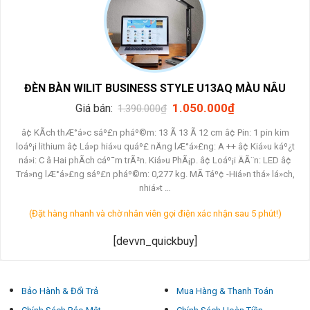
ĐÈN BÀN WILIT BUSINESS STYLE U13AQ MÀU NÂU
Giá
Giá
1.050.000
₫
Giá bán:
1.390.000
₫
gốc
hiện
là:
tại
â¢ KÃ­ch thÆ°á»c sáº£n pháº©m: 13 Ã 13 Ã 12 cm â¢ Pin: 1 pin kim
1.390.000₫.
là:
loáº¡i lithium â¢ Lá»p hiá»u quáº£ nÄng lÆ°á»£ng: A ++ â¢ Kiá»u káº¿t
1.050.000₫.
ná»i: C â Hai phÃ­ch cáº¯m trÃ²n. Kiá»u PhÃ¡p. â¢ Loáº¡i ÄÃ¨n: LED â¢
Trá»ng lÆ°á»£ng sáº£n pháº©m: 0,277 kg. MÃ Táº¢ -Hiá»n thá» lá»ch,
nhiá»t …
(Đặt hàng nhanh và chờ nhân viên gọi điện xác nhận sau 5 phút!)
[devvn_quickbuy]
Bảo Hành & Đổi Trả
Mua Hàng & Thanh Toán